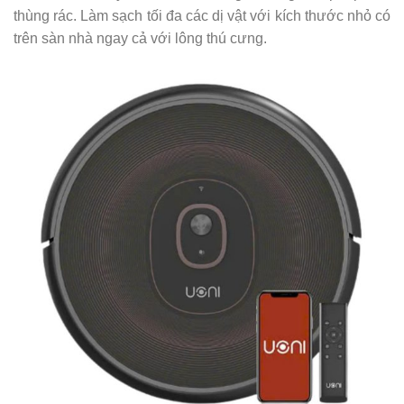
thùng rác. Làm sạch tối đa các dị vật với kích thước nhỏ có
trên sàn nhà ngay cả với lông thú cưng.