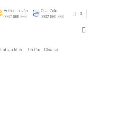
Hotline tư vấn
Chat Zalo
0
0932.869.866
0932.869.866
bot lau kính
Tin tức - Chia sẻ