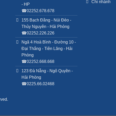
Chi nhánh
- HP
☎02252.678.678
155 Bạch Đằng - Núi Đèo -
Thủy Nguyên - Hải Phòng
☎02252.226.226
Ngã 4 Hoà Bình - Đường 10 -
Đại Thắng - Tiên Lãng - Hải
Phòng
☎02252.668.668
123 Đà Nẵng - Ngô Quyền -
Hải Phòng
☎0225.66.02468
rved.