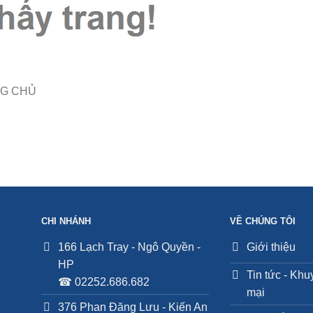
G CHỦ
CHI NHÁNH
VỀ CHÚNG TÔI
166 Lạch Tray - Ngô Quyền -
Giới thiệu
HP
Tin tức - Kh
☎ 02252.686.682
mại
376 Phan Đăng Lưu - Kiến An